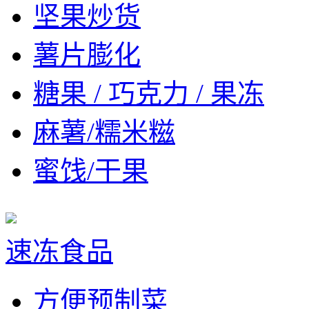
坚果炒货
薯片膨化
糖果 / 巧克力 / 果冻
麻薯/糯米糍
蜜饯/干果
速冻食品
方便预制菜