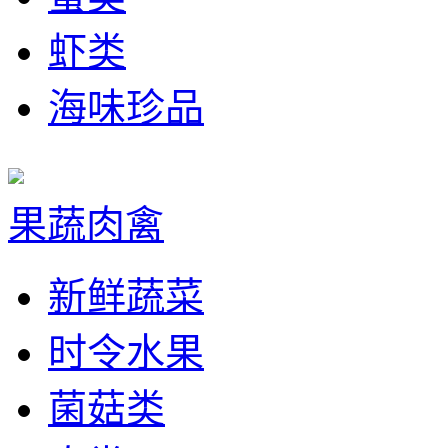
虾类
海味珍品
果蔬肉禽
新鲜蔬菜
时令水果
菌菇类