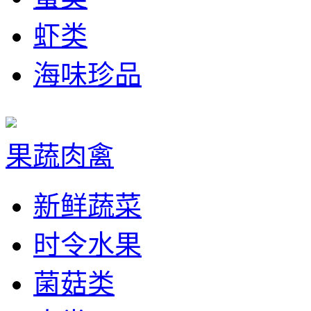
虾类
海味珍品
果蔬肉禽
新鲜蔬菜
时令水果
菌菇类