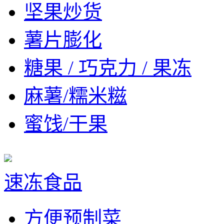
坚果炒货
薯片膨化
糖果 / 巧克力 / 果冻
麻薯/糯米糍
蜜饯/干果
速冻食品
方便预制菜