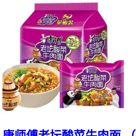
康师傅老坛酸菜牛肉面 （5x