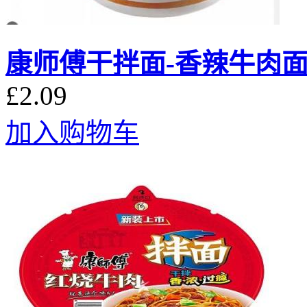
康师傅干拌面-香辣牛肉面 1
£2.09
加入购物车