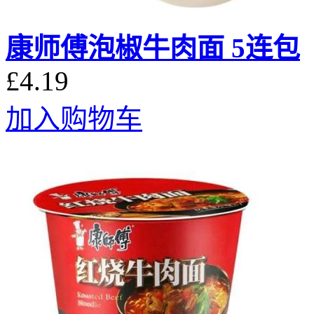
康师傅泡椒牛肉面 5连包
£4.19
加入购物车