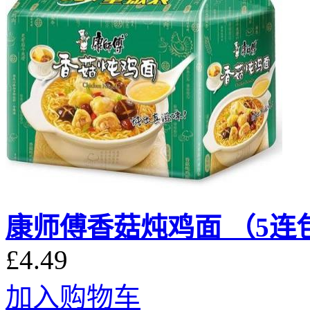
康师傅香菇炖鸡面 （5连
£4.49
加入购物车