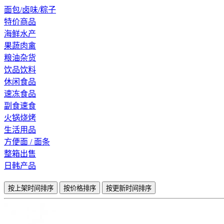
面包/卤味/粽子
特价商品
海鲜水产
果蔬肉禽
粮油杂货
饮品饮料
休闲食品
速冻食品
副食速食
火锅烧烤
生活用品
方便面 / 面条
整箱出售
日韩产品
按上架时间排序
按价格排序
按更新时间排序