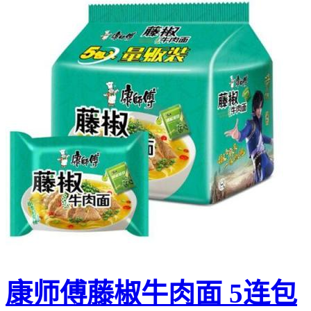
康师傅藤椒牛肉面 5连包