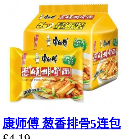
康师傅 葱香排骨5连包
£4.19