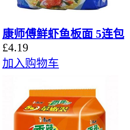
康师傅鲜虾鱼板面 5连包
£4.19
加入购物车