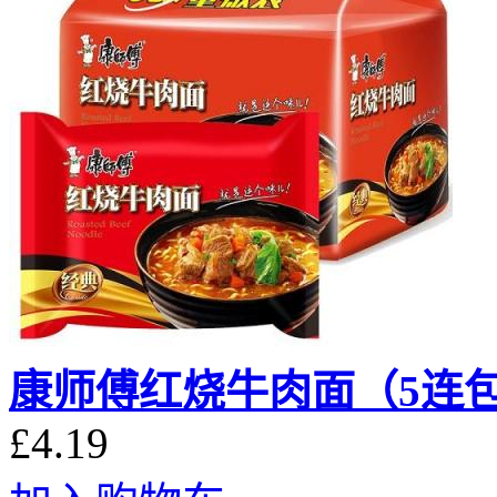
康师傅红烧牛肉面（5连
£4.19