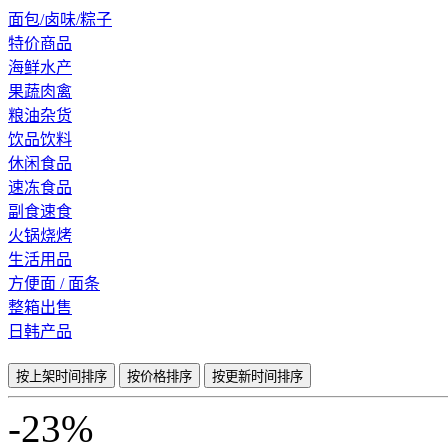
面包/卤味/粽子
特价商品
海鲜水产
果蔬肉禽
粮油杂货
饮品饮料
休闲食品
速冻食品
副食速食
火锅烧烤
生活用品
方便面 / 面条
整箱出售
日韩产品
按上架时间排序
按价格排序
按更新时间排序
-23%