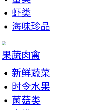
虾类
海味珍品
果蔬肉禽
新鲜蔬菜
时令水果
菌菇类