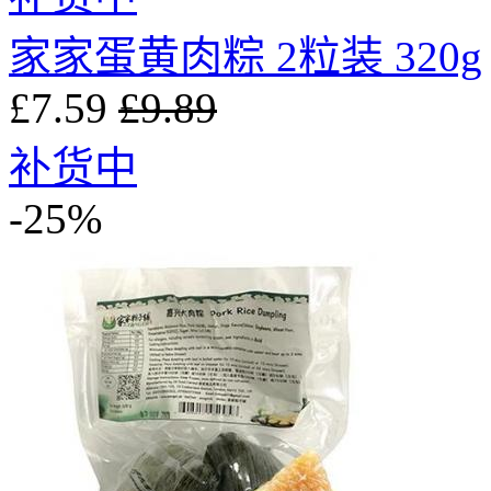
家家蛋黄肉粽 2粒装 320g
£7.59
£9.89
补货中
-25%