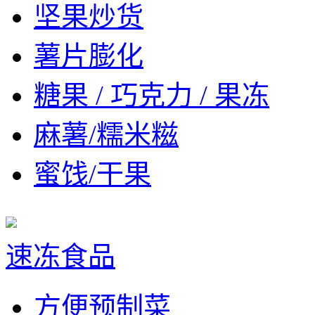
坚果炒货
薯片膨化
糖果 / 巧克力 / 果冻
麻薯/糯米糍
蜜饯/干果
速冻食品
方便预制菜