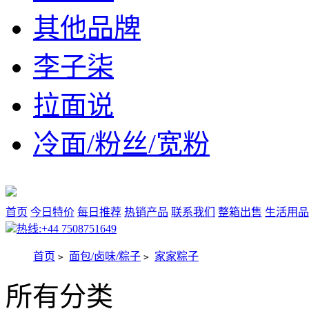
其他品牌
李子柒
拉面说
冷面/粉丝/宽粉
首页
今日特价
每日推荐
热销产品
联系我们
整箱出售
生活用品
热线:+44 7508751649
首页
面包/卤味/粽子
家家粽子
>
>
所有分类