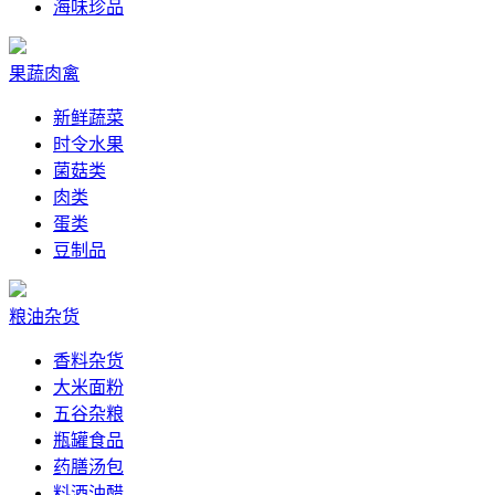
海味珍品
果蔬肉禽
新鲜蔬菜
时令水果
菌菇类
肉类
蛋类
豆制品
粮油杂货
香料杂货
大米面粉
五谷杂粮
瓶罐食品
药膳汤包
料酒油醋