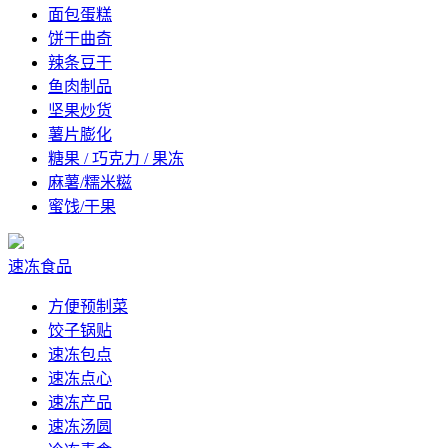
面包蛋糕
饼干曲奇
辣条豆干
鱼肉制品
坚果炒货
薯片膨化
糖果 / 巧克力 / 果冻
麻薯/糯米糍
蜜饯/干果
速冻食品
方便预制菜
饺子锅贴
速冻包点
速冻点心
速冻产品
速冻汤圆