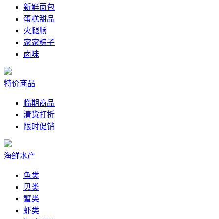
新鲜面包
蛋糕甜品
火腿肠
家家粽子
卤味
特价商品
临期商品
清货打折
限时促销
海鲜水产
鱼类
贝类
蟹类
虾类