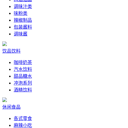
调味汁类
味粉类
辣椒制品
包装酱料
调味酱
饮品饮料
咖啡奶茶
汽水饮料
甜品糖水
冲泡系列
酒精饮料
休闲食品
各式零食
麻辣小吃