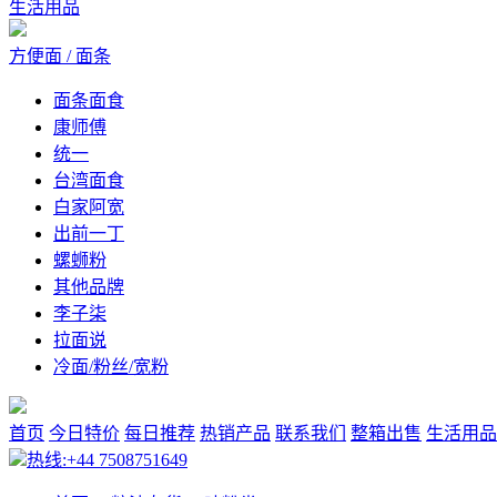
生活用品
方便面 / 面条
面条面食
康师傅
统一
台湾面食
白家阿宽
出前一丁
螺蛳粉
其他品牌
李子柒
拉面说
冷面/粉丝/宽粉
首页
今日特价
每日推荐
热销产品
联系我们
整箱出售
生活用品
热线:+44 7508751649