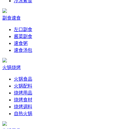
冷冻素食
副食速食
左口副食
酱菜副食
速食粥
速食汤包
火锅烧烤
火锅食品
火锅配料
烧烤用品
烧烤食材
烧烤调料
自热火锅