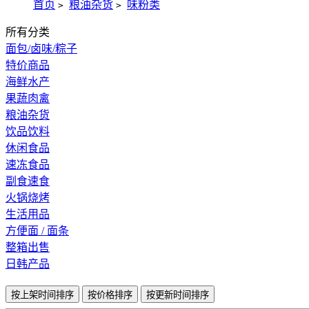
首页
粮油杂货
味粉类
>
>
所有分类
面包/卤味/粽子
特价商品
海鲜水产
果蔬肉禽
粮油杂货
饮品饮料
休闲食品
速冻食品
副食速食
火锅烧烤
生活用品
方便面 / 面条
整箱出售
日韩产品
按上架时间排序
按价格排序
按更新时间排序