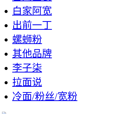
白家阿宽
出前一丁
螺蛳粉
其他品牌
李子柒
拉面说
冷面/粉丝/宽粉