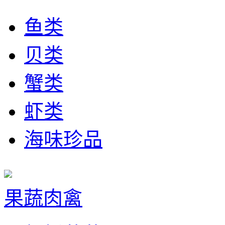
鱼类
贝类
蟹类
虾类
海味珍品
果蔬肉禽