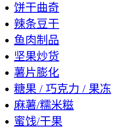
饼干曲奇
辣条豆干
鱼肉制品
坚果炒货
薯片膨化
糖果 / 巧克力 / 果冻
麻薯/糯米糍
蜜饯/干果