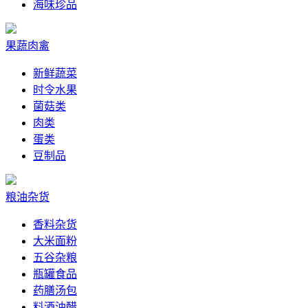
海味珍品
果蔬肉禽
新鲜蔬菜
时令水果
菌菇类
肉类
蛋类
豆制品
粮油杂货
香料杂货
大米面粉
五谷杂粮
瓶罐食品
药膳汤包
料酒油醋