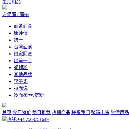
生活用品
方便面 / 面条
面条面食
康师傅
统一
台湾面食
白家阿宽
出前一丁
螺蛳粉
其他品牌
李子柒
拉面说
冷面/粉丝/宽粉
首页
今日特价
每日推荐
热销产品
联系我们
整箱出售
生活用品
热线:+44 7508751649