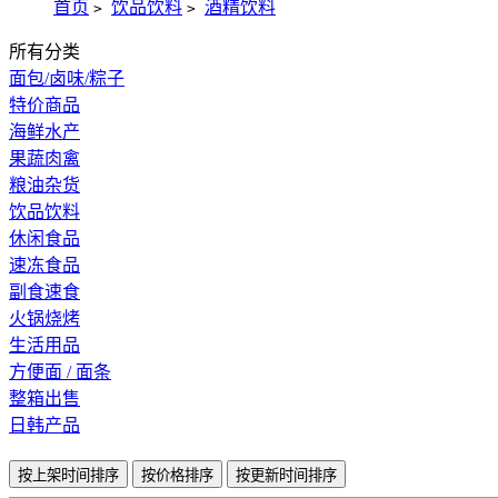
首页
饮品饮料
酒精饮料
>
>
所有分类
面包/卤味/粽子
特价商品
海鲜水产
果蔬肉禽
粮油杂货
饮品饮料
休闲食品
速冻食品
副食速食
火锅烧烤
生活用品
方便面 / 面条
整箱出售
日韩产品
按上架时间排序
按价格排序
按更新时间排序