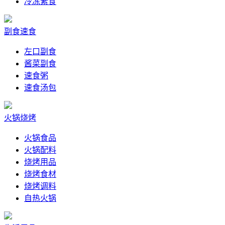
冷冻素食
副食速食
左口副食
酱菜副食
速食粥
速食汤包
火锅烧烤
火锅食品
火锅配料
烧烤用品
烧烤食材
烧烤调料
自热火锅