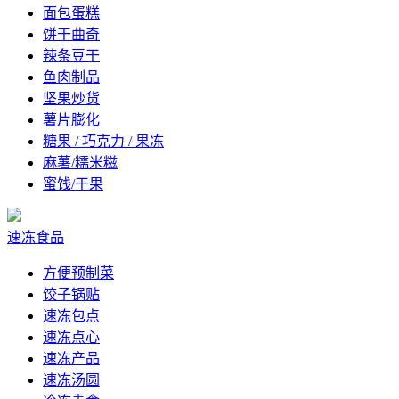
面包蛋糕
饼干曲奇
辣条豆干
鱼肉制品
坚果炒货
薯片膨化
糖果 / 巧克力 / 果冻
麻薯/糯米糍
蜜饯/干果
速冻食品
方便预制菜
饺子锅贴
速冻包点
速冻点心
速冻产品
速冻汤圆