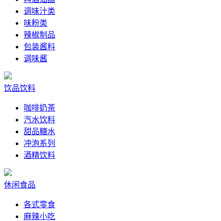
调味汁类
味粉类
辣椒制品
包装酱料
调味酱
饮品饮料
咖啡奶茶
汽水饮料
甜品糖水
冲泡系列
酒精饮料
休闲食品
各式零食
麻辣小吃