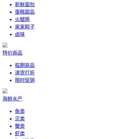
新鲜面包
蛋糕甜品
火腿肠
家家粽子
卤味
特价商品
临期商品
清货打折
限时促销
海鲜水产
鱼类
贝类
蟹类
虾类