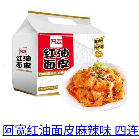
阿宽红油面皮麻辣味 四连包