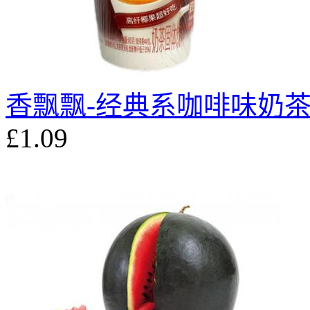
香飘飘-经典系咖啡味奶茶 
£1.09