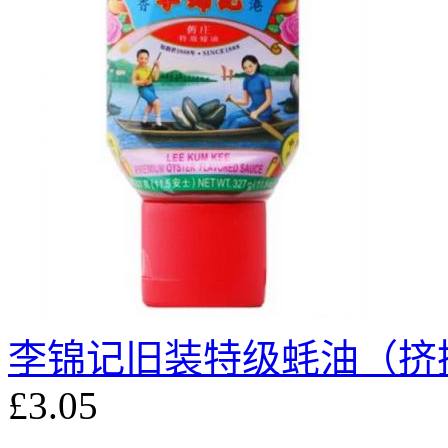
李锦记旧装特级蚝油（挤挤
£3.05