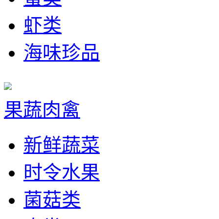
虾类
海味珍品
果蔬肉禽
新鲜蔬菜
时令水果
菌菇类