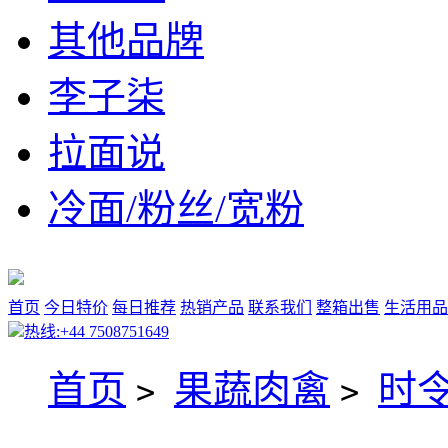
其他品牌
李子柒
拉面说
冷面/粉丝/宽粉
首页
今日特价
每日推荐
热销产品
联系我们
整箱出售
生活用品
热线:+44 7508751649
首页
果蔬肉禽
时
>
>