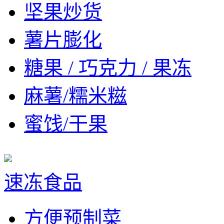
坚果炒货
薯片膨化
糖果 / 巧克力 / 果冻
麻薯/糯米糍
蜜饯/干果
速冻食品
方便预制菜