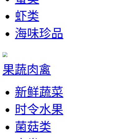
虾类
海味珍品
果蔬肉禽
新鲜蔬菜
时令水果
菌菇类