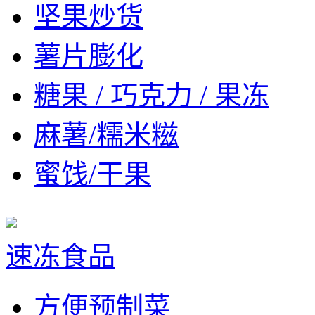
坚果炒货
薯片膨化
糖果 / 巧克力 / 果冻
麻薯/糯米糍
蜜饯/干果
速冻食品
方便预制菜