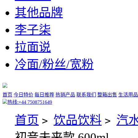
其他品牌
李子柒
拉面说
冷面/粉丝/宽粉
首页
今日特价
每日推荐
热销产品
联系我们
整箱出售
生活用品
热线:+44 7508751649
首页
饮品饮料
汽
>
>
初音未来款 600ml