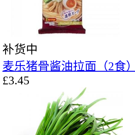
补货中
麦乐猪骨酱油拉面（2食）18
£3.45