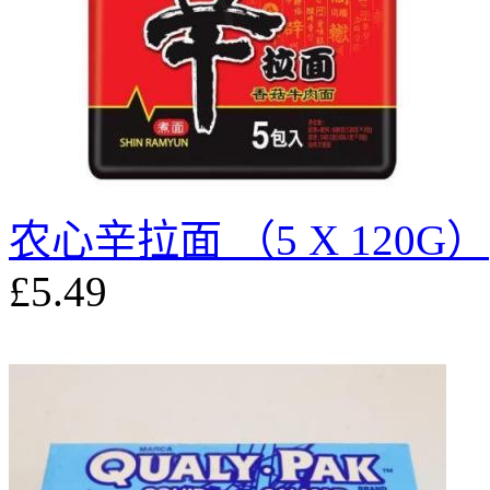
农心辛拉面 （5 X 120G）
£5.49