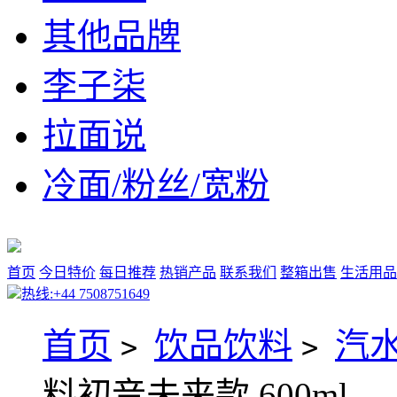
其他品牌
李子柒
拉面说
冷面/粉丝/宽粉
首页
今日特价
每日推荐
热销产品
联系我们
整箱出售
生活用品
热线:+44 7508751649
首页
饮品饮料
汽
>
>
料初音未来款 600ml