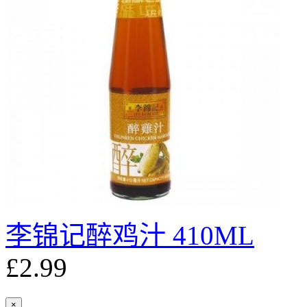
李锦记醉鸡汁 410ML
£2.99
×