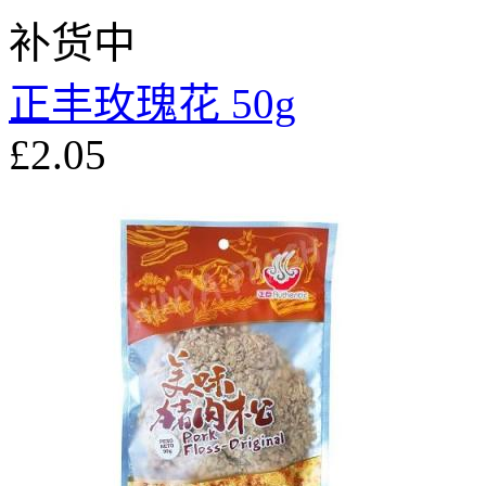
补货中
正丰玫瑰花 50g
£2.05