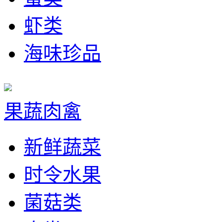
虾类
海味珍品
果蔬肉禽
新鲜蔬菜
时令水果
菌菇类