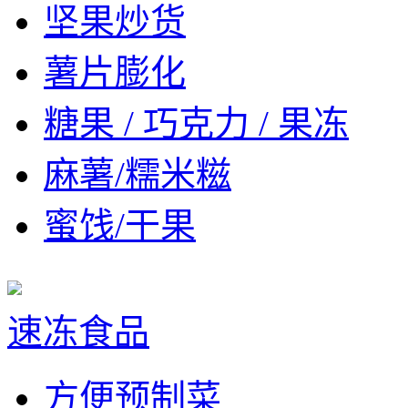
坚果炒货
薯片膨化
糖果 / 巧克力 / 果冻
麻薯/糯米糍
蜜饯/干果
速冻食品
方便预制菜