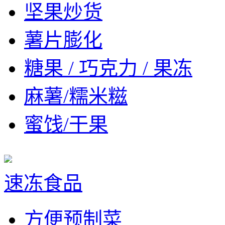
坚果炒货
薯片膨化
糖果 / 巧克力 / 果冻
麻薯/糯米糍
蜜饯/干果
速冻食品
方便预制菜