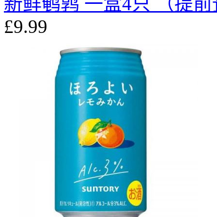
新鲜鹌鹑 一盒4只 （提
£9.99