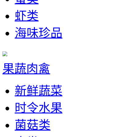
虾类
海味珍品
果蔬肉禽
新鲜蔬菜
时令水果
菌菇类