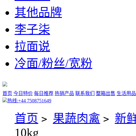
其他品牌
李子柒
拉面说
冷面/粉丝/宽粉
首页
今日特价
每日推荐
热销产品
联系我们
整箱出售
生活用品
热线:+44 7508751649
首页
果蔬肉禽
新
>
>
10kg