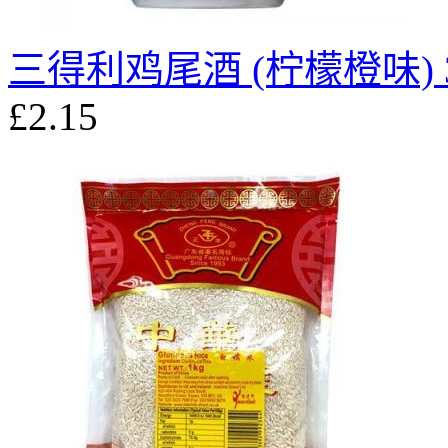
三得利鸡尾酒 (柠檬橙味) 3
£2.15