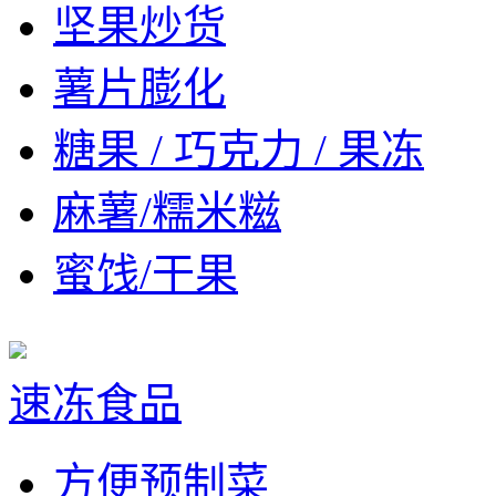
坚果炒货
薯片膨化
糖果 / 巧克力 / 果冻
麻薯/糯米糍
蜜饯/干果
速冻食品
方便预制菜