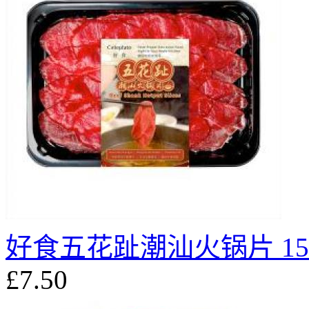
好食五花趾潮汕火锅片 15
£7.50