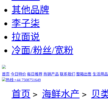
其他品牌
李子柒
拉面说
冷面/粉丝/宽粉
首页
今日特价
每日推荐
热销产品
联系我们
整箱出售
生活用品
热线:+44 7508751649
首页
海鲜水产
贝
>
>