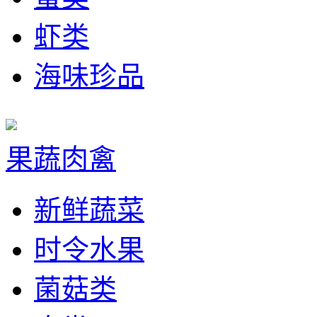
虾类
海味珍品
果蔬肉禽
新鲜蔬菜
时令水果
菌菇类