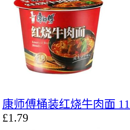
康师傅桶装红烧牛肉面 11
£1.79