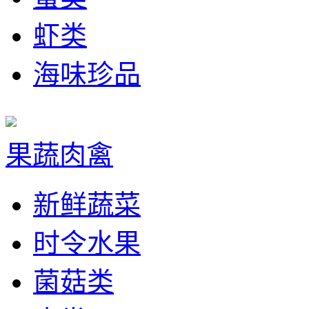
虾类
海味珍品
果蔬肉禽
新鲜蔬菜
时令水果
菌菇类