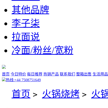
其他品牌
李子柒
拉面说
冷面/粉丝/宽粉
首页
今日特价
每日推荐
热销产品
联系我们
整箱出售
生活用品
热线:+44 7508751649
首页
火锅烧烤
火
>
>