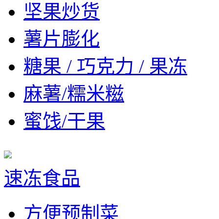
坚果炒货
薯片膨化
糖果 / 巧克力 / 果冻
麻薯/糯米糍
蜜饯/干果
速冻食品
方便预制菜