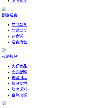
冷冻素食
副食速食
左口副食
酱菜副食
速食粥
速食汤包
火锅烧烤
火锅食品
火锅配料
烧烤用品
烧烤食材
烧烤调料
自热火锅