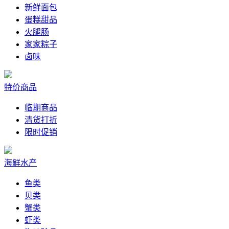
新鲜面包
蛋糕甜品
火腿肠
家家粽子
卤味
特价商品
临期商品
清货打折
限时促销
海鲜水产
鱼类
贝类
蟹类
虾类