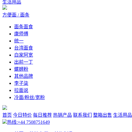
生活用品
方便面 / 面条
面条面食
康师傅
统一
台湾面食
白家阿宽
出前一丁
螺蛳粉
其他品牌
李子柒
拉面说
冷面/粉丝/宽粉
首页
今日特价
每日推荐
热销产品
联系我们
整箱出售
生活用品
热线:+44 7508751649