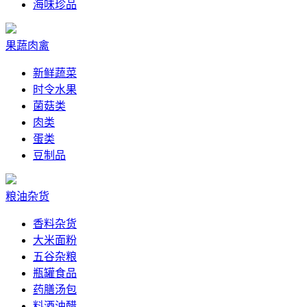
海味珍品
果蔬肉禽
新鲜蔬菜
时令水果
菌菇类
肉类
蛋类
豆制品
粮油杂货
香料杂货
大米面粉
五谷杂粮
瓶罐食品
药膳汤包
料酒油醋