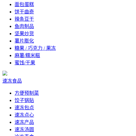
面包蛋糕
饼干曲奇
辣条豆干
鱼肉制品
坚果炒货
薯片膨化
糖果 / 巧克力 / 果冻
麻薯/糯米糍
蜜饯/干果
速冻食品
方便预制菜
饺子锅贴
速冻包点
速冻点心
速冻产品
速冻汤圆