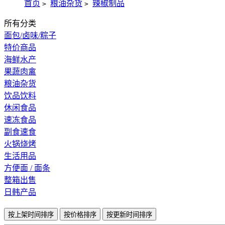
首页
粮油杂货
辣椒制品
>
>
所有分类
面包/卤味/粽子
特价商品
海鲜水产
果蔬肉禽
粮油杂货
饮品饮料
休闲食品
速冻食品
副食速食
火锅烧烤
生活用品
方便面 / 面条
整箱出售
日韩产品
按上架时间排序
按价格排序
按更新时间排序