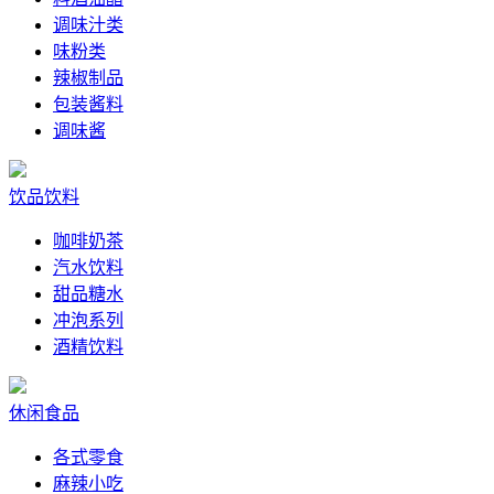
调味汁类
味粉类
辣椒制品
包装酱料
调味酱
饮品饮料
咖啡奶茶
汽水饮料
甜品糖水
冲泡系列
酒精饮料
休闲食品
各式零食
麻辣小吃